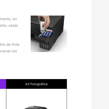
omento, en
illo; estas
os de tinta
eneran los
A3 Fotografica