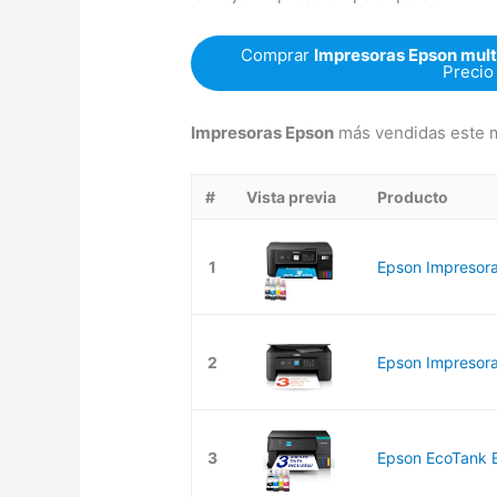
Comprar
Impresoras Epson multi
Precio
Impresoras Epson
más vendidas este m
#
Vista previa
Producto
1
Epson Impresora
2
Epson Impresora 
3
Epson EcoTank E