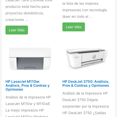
LaserJet Tank 2504dw Este
la lista de las mejores
producto está hecho para
impresoras con tecnología
proyectos domésticos,
láser en todo el ...
creaciones ...
Leer Más
Leer Más
HP LaserJet M110w:
HP DeskJet 3750: Análisis,
Análisis, Pros & Contras y
Pros & Contras y Opiniones
Opiniones
Análisis de la impresora HP
Análisis de la impresora HP
DeskJet 3750 Déjate
LaserJet M110w y M110wE
sorprender por la impresora
La mejor impresora HP
HP DeskJet 3750 ¿Sabías
LaserJet M110w Moderna,