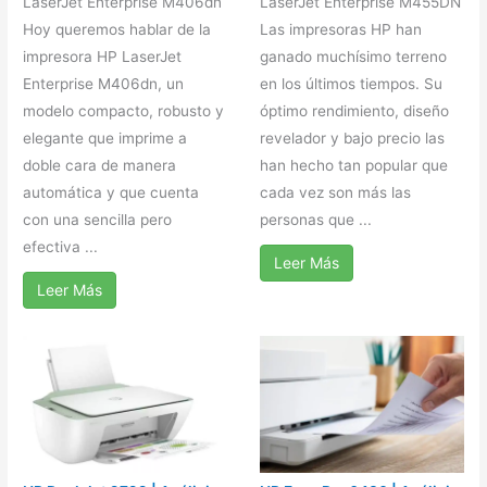
LaserJet Enterprise M406dn
LaserJet Enterprise M455DN
Hoy queremos hablar de la
Las impresoras HP han
impresora HP LaserJet
ganado muchísimo terreno
Enterprise M406dn, un
en los últimos tiempos. Su
modelo compacto, robusto y
óptimo rendimiento, diseño
elegante que imprime a
revelador y bajo precio las
doble cara de manera
han hecho tan popular que
automática y que cuenta
cada vez son más las
con una sencilla pero
personas que ...
efectiva ...
Leer Más
Leer Más