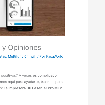
s y Opiniones
etas
,
Multifunción
,
wifi
/ Por
FasaWorld
 positivos? A veces es complicado
amos aquí para ayudarte, traemos para
s: La
impresora HP LaserJer Pro MFP