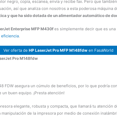
or negro, copia, escanea, envía y recibe fax. Pero que también
ación, así que analiza con nosotros a esta poderosa máquina de 
ica y que ha sido dotada de un alimentador automático de d
serJet Enterprise MFP M430f
es simplemente decir que es una
eficiencia
.
Ver oferta de
HP LaserJet Pro MFP M148fdw
en FasaWorld
aserJet Pro M148fdw
8 FDW asegura un cúmulo de beneficios, por lo que podría con
e un buen equipo. ¡Presta atención!
presora elegante, robusta y compacta, que llamará tu atención
la manipulación de la impresora por medio de conexión inalámbri