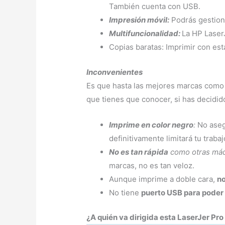
También cuenta con USB.
Impresión móvil:
Podrás gestion
Multifuncionalidad:
La HP Laser
Copias baratas: Imprimir con es
Inconvenientes
Es que hasta las mejores marcas como
que tienes que conocer, si has decidid
Imprime en color negro
:
No aseg
definitivamente limitará tu trabaj
No es tan rápida
como otras máq
marcas, no es tan veloz.
Aunque imprime a doble cara,
no
No tiene
puerto USB para poder
¿A quién va dirigida esta LaserJer 