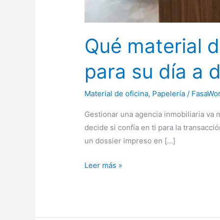
Qué material d
para su día a d
Material de oficina
,
Papelería
/
FasaWor
Gestionar una agencia inmobiliaria va m
decide si confía en ti para la transacc
un dossier impreso en […]
Qué
Leer más »
material
de
oficina
necesita