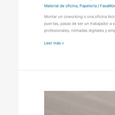
Material de oficina
,
Papelería
/
FasaWor
Montar un coworking o una oficina técn
puertas, pasas de ser un trabajador a 
profesionales, nómadas digitales y e
Equipamiento
Leer más »
esencial
de
oficina
para
montar
un
coworking
desde
cero