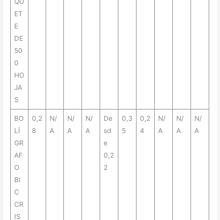
QU
ET
E
DE
50
0
HO
JA
S
BO
0,2
N/
N/
N/
De
0,3
0,2
N/
N/
N/
LÍ
8
A
A
A
sd
5
4
A
A
A
GR
e
AF
0,2
O
2
BI
C
CR
IS