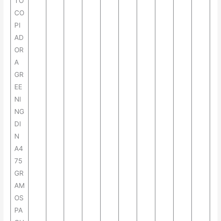
TO
CO
PI
AD
OR
A
GR
EE
NI
NG
DI
N
A4
75
GR
AM
OS
PA