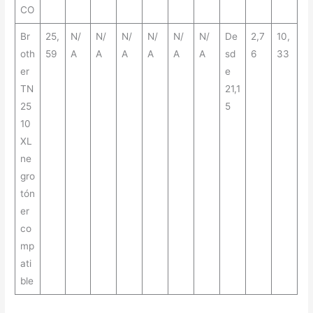
CO
Br
25,
N/
N/
N/
N/
N/
N/
De
2,7
10,
oth
59
A
A
A
A
A
A
sd
6
33
er
e
TN
21,1
25
5
10
XL
ne
gro
tón
er
co
mp
ati
ble