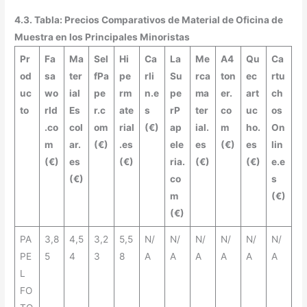
4.3. Tabla: Precios Comparativos de Material de Oficina de
Muestra en los Principales Minoristas
Pr
Fa
Ma
Sel
Hi
Ca
La
Me
A4
Qu
Ca
od
sa
ter
fPa
pe
rli
Su
rca
ton
ec
rtu
uc
wo
ial
pe
rm
n.e
pe
ma
er.
art
ch
to
rld
Es
r.c
ate
s
rP
ter
co
uc
os
.co
col
om
rial
(€)
ap
ial.
m
ho.
On
m
ar.
(€)
.es
ele
es
(€)
es
lin
(€)
es
(€)
ria.
(€)
(€)
e.e
(€)
co
s
m
(€)
(€)
PA
3,8
4,5
3,2
5,5
N/
N/
N/
N/
N/
N/
PE
5
4
3
8
A
A
A
A
A
A
L
FO