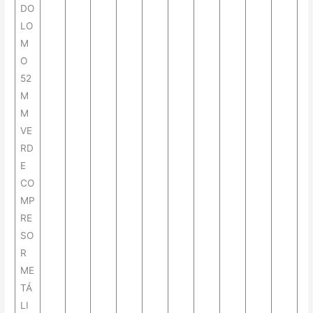
DO
LO
M
O
52
M
M
VE
RD
E
CO
MP
RE
SO
R
ME
TÁ
LI