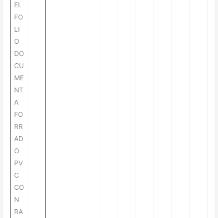
EL
FO
LI
O
DO
CU
ME
NT
A
FO
RR
AD
O
PV
C
CO
N
RA