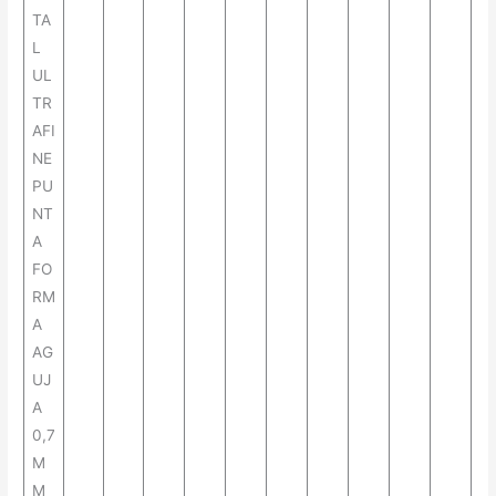
TA
L
UL
TR
AFI
NE
PU
NT
A
FO
RM
A
AG
UJ
A
0,7
M
M