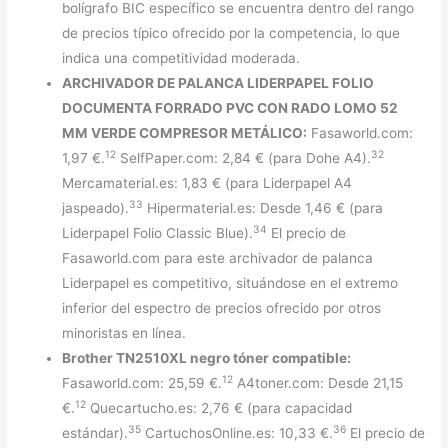
bolígrafo BIC específico se encuentra dentro del rango
de precios típico ofrecido por la competencia, lo que
indica una competitividad moderada.
ARCHIVADOR DE PALANCA LIDERPAPEL FOLIO
DOCUMENTA FORRADO PVC CON RADO LOMO 52
MM VERDE COMPRESOR METÁLICO:
Fasaworld.com:
12
32
1,97 €.
SelfPaper.com: 2,84 € (para Dohe A4).
Mercamaterial.es: 1,83 € (para Liderpapel A4
33
jaspeado).
Hipermaterial.es: Desde 1,46 € (para
34
Liderpapel Folio Classic Blue).
El precio de
Fasaworld.com para este archivador de palanca
Liderpapel es competitivo, situándose en el extremo
inferior del espectro de precios ofrecido por otros
minoristas en línea.
Brother TN2510XL negro tóner compatible:
12
Fasaworld.com: 25,59 €.
A4toner.com: Desde 21,15
12
€.
Quecartucho.es: 2,76 € (para capacidad
35
36
estándar).
CartuchosOnline.es: 10,33 €.
El precio de