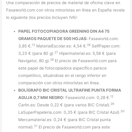
Una comparación de precios de material de oficina clave en
Fasaworld.com con otros minoristas en línea en España revela
lo siguiente (los precios incluyen IVA):
PAPEL FOTOCOPIADORA GREENING DIN A4 75
GRAMOS PAQUETE DE 500 HOJAS:
Fasaworld.com:
12
26
3,85 €.
MaterialEscolar.es: 4,54 €.
SelfPaper.com:
27
3,23 € (para 80 g).
Hipermaterial.es: 5,58 € (para
28
Navigator, 80 g).
El precio de Fasaworld.com para
este papel de fotocopiadora específico parece
competitivo, situándose en el rango inferior en
comparación con otros minoristas en línea.
BOLÍGRAFO BIC CRISTAL ULTRAFINE PUNTA FORMA
12
AGUJA 0,7 MM NEGRO:
Fasaworld.com: 0,28 €.
29
Carlin.es: Desde 0,22 € (para varios BIC Cristal).
30
LaSuperPapeleria.com: 0,35 € (para BIC Cristal Azul).
Mercamaterial.es: 0,24 € (para BIC Cristal punta
31
normal).
El precio de Fasaworld.com para este