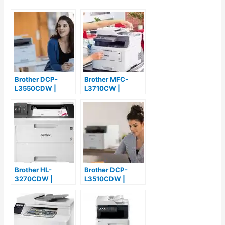
Brother DCP-
Brother MFC-
L3550CDW |
L3710CW |
Análisis, Pros &
Análisis, Pros &
Contras y
Contras y
Opiniones
Opiniones
Brother HL-
Brother DCP-
3270CDW |
L3510CDW |
Análisis, Pros &
Análisis, Pros &
Contras y
Contras y
Opiniones
Opiniones