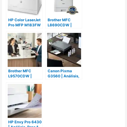
HP Color LaserJet
Brother MFC
Pro MFP M183FW
L8690CDW |
| Análisis, Pros &
Análisis, Pros &
Contras y
Contras y
Opiniones
Opiniones
Brother MFC
Canon Pixma
L9570CDW |
G3560 | Análisis,
Análisis, Pros &
Pros & Contras y
Contras y
Opiniones
Opiniones
HP Envy Pro 6430
| Análisis, Pros &