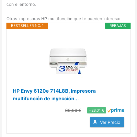
con el entorno.
Otras impresoras
HP
multifunción que te pueden interesar
BESTSELLER NO. 1
REBAJAS
HP Envy 6120e 714L8B, Impresora
multifunción de inyección...
89,00 €
−28,01 €
Ver Precio