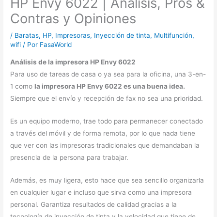
HP Envy 6022 | Análisis, Pros &
Contras y Opiniones
/
Baratas
,
HP
,
Impresoras
,
Inyección de tinta
,
Multifunción
,
wifi
/ Por
FasaWorld
Análisis de
la impresora
HP Envy 6022
Para uso de tareas de casa o ya sea para la oficina, una 3-en-
1 como
la impresora HP Envy 6022 es una buena idea.
Siempre que el envío y recepción de fax no sea una prioridad.
Es un equipo moderno, trae todo para permanecer conectado
a través del móvil y de forma remota, por lo que nada tiene
que ver con las impresoras tradicionales que demandaban la
presencia de la persona para trabajar.
Además, es muy ligera, esto hace que sea sencillo organizarla
en cualquier lugar e incluso que sirva como una impresora
personal. Garantiza resultados de calidad gracias a la
tecnología de inyección de tinta y la velocidad que tiene de