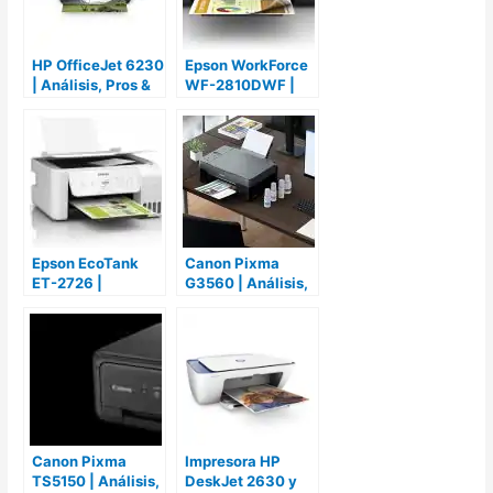
HP OfficeJet 6230
Epson WorkForce
| Análisis, Pros &
WF-2810DWF |
Contras y
Análisis, Pros &
Opiniones
Contras y
Opiniones
Epson EcoTank
Canon Pixma
ET-2726 |
G3560 | Análisis,
Análisis, Pros &
Pros & Contras y
Contras y
Opiniones
Opiniones
Canon Pixma
Impresora HP
TS5150 | Análisis,
DeskJet 2630 y