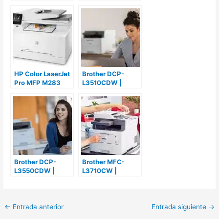
Pros & Contras y
sus cartuchos de
Opiniones
tinta
HP Color LaserJet
Brother DCP-
Pro MFP M283
L3510CDW |
FDW | Análisis,
Análisis, Pros &
Pros & Contras y
Contras y
Opiniones
Opiniones
Brother DCP-
Brother MFC-
L3550CDW |
L3710CW |
Análisis, Pros &
Análisis, Pros &
Contras y
Contras y
Opiniones
Opiniones
←
Entrada anterior
Entrada siguiente
→