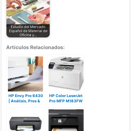
Estudio del Mercado
Español de Material de
Oficina y…
Articulos Relacionados:
HP Envy Pro 6430
HP Color LaserJet
| Análisis, Pros &
Pro MFP M183FW
Contras y
| Análisis, Pros &
Opiniones
Contras y
Opiniones