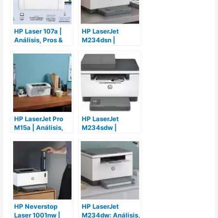
HP Laser 107a |
HP LaserJet
Análisis, Pros &
M234dsn |
Contras y
Análisis, Pros &
Opiniones
Contras y
Opiniones
HP LaserJet Pro
HP LaserJet
M15a | Análisis,
M234sdw |
Pros & Contras y
Análisis, Pros &
Opiniones
Contras y
Opiniones
HP Neverstop
HP LaserJet
Laser 1001nw |
M234dw: Análisis,