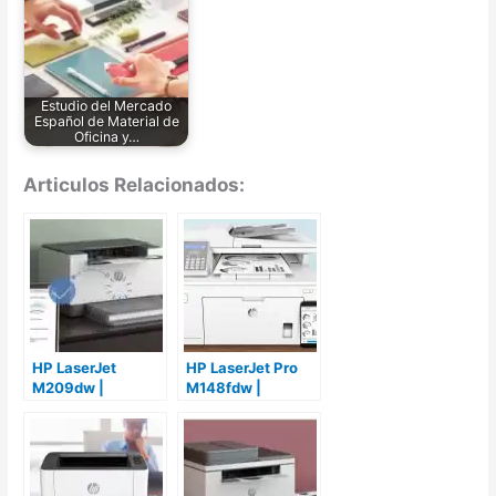
Estudio del Mercado
Español de Material de
Oficina y…
Articulos Relacionados:
HP LaserJet
HP LaserJet Pro
M209dw |
M148fdw |
Análisis, Pros &
Análisis, Pros &
Contras y
Contras y
Opiniones
Opiniones