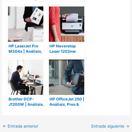
Análisis, Pros &
Pros & Contras y
Contras y
Opiniones
Opiniones
HP LaserJet Pro
HP Neverstop
M304a | Análisis,
Laser 1202nw:
Pros & Contras y
Análisis, Pros &
Opiniones
Contras y
Opiniones
Brother DCP-
HP OfficeJet 250 |
J1200W | Análisis,
Análisis, Pros &
Pros & Contras y
Contras y
Opiniones
Opiniones
←
Entrada anterior
Entrada siguiente
→