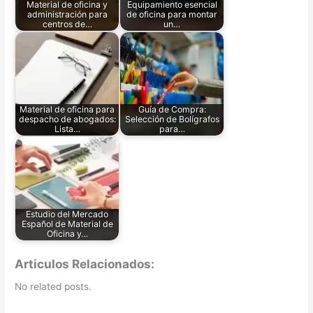
Material de oficina y
Equipamiento esencial
administración para
de oficina para montar
centros de…
un…
Material de oficina para
Guía de Compra:
despacho de abogados:
Selección de Bolígrafos
Lista…
para…
Estudio del Mercado
Español de Material de
Oficina y…
Articulos Relacionados:
No related posts.