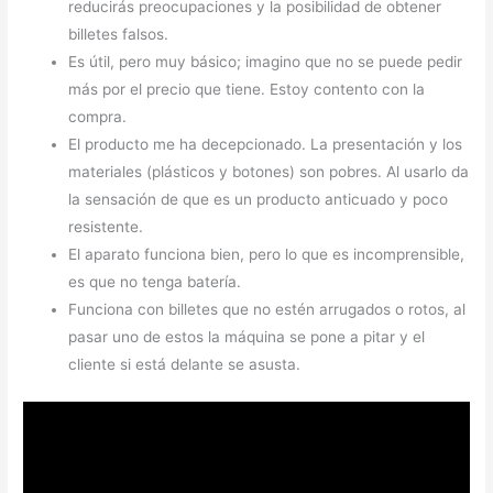
reducirás preocupaciones y la posibilidad de obtener
billetes falsos.
Es útil, pero muy básico; imagino que no se puede pedir
más por el precio que tiene. Estoy contento con la
compra.
El producto me ha decepcionado. La presentación y los
materiales (plásticos y botones) son pobres. Al usarlo da
la sensación de que es un producto anticuado y poco
resistente.
El aparato funciona bien, pero lo que es incomprensible,
es que no tenga batería.
Funciona con billetes que no estén arrugados o rotos, al
pasar uno de estos la máquina se pone a pitar y el
cliente si está delante se asusta.