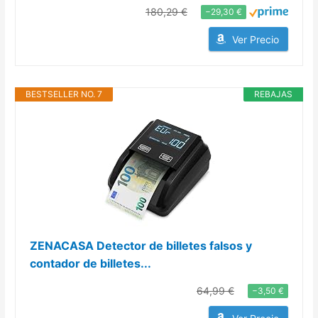
180,29 €
−29,30 €
Ver Precio
BESTSELLER NO. 7
REBAJAS
ZENACASA Detector de billetes falsos y
contador de billetes...
64,99 €
−3,50 €