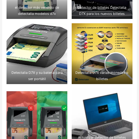
el detector más vendido de
Detector de billetes Detectalia
detectalia modelos d7x
D7X para los nuevos billetes
Detectalia D7X y su batería para
Detectalia D7X varias monedas o
ser portátil
billetes
Actualizar detector de billetes