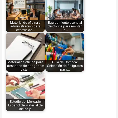
Material de oficina y
Equipamiento esencial
administración para
de oficina para montar
centros de…
un…
Material de oficina para
Guía de Compra:
despacho de abogados:
Selección de Bolígrafos
Lista…
para…
Estudio del Mercado
Español de Material de
Oficina y…