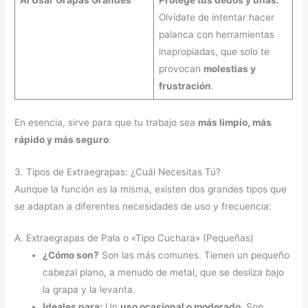
Al Usar Grapas Grandes
Protege tus dedos y uñas:
Olvídate de intentar hacer
palanca con herramientas
inapropiadas, que solo te
provocan
molestias y
frustración
.
En esencia, sirve para que tu trabajo sea
más limpio, más
rápido y más seguro
.
3. Tipos de Extraegrapas: ¿Cuál Necesitas Tú?
Aunque la función es la misma, existen dos grandes tipos que
se adaptan a diferentes necesidades de uso y frecuencia:
A. Extraegrapas de Pala o «Tipo Cuchara» (Pequeñas)
¿Cómo son?
Son las más comunes. Tienen un pequeño
cabezal plano, a menudo de metal, que se desliza bajo
la grapa y la levanta.
Ideales para:
Un
uso ocasional o moderado
. Son