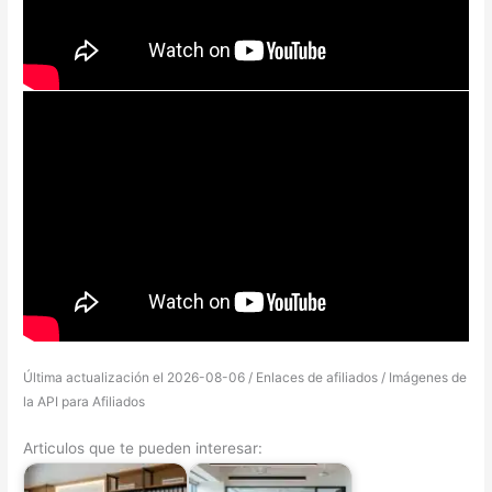
Última actualización el 2026-08-06 / Enlaces de afiliados / Imágenes de
la API para Afiliados
Articulos que te pueden interesar: