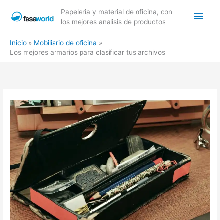
Ir
Men
Papeleria y material de oficina, con
al
los mejores analisis de productos
contenido
princ
Inicio
Mobiliario de oficina
Los mejores armarios para clasificar tus archivos