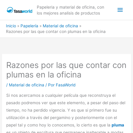
Ir
Men
Papeleria y material de oficina, con
al
los mejores analisis de productos
contenido
princ
Inicio
Papelería
Material de oficina
Razones por las que contar con plumas en la oficina
Razones por las que contar con
plumas en la oficina
/
Material de oficina
/ Por
FasaWorld
Si nos acercamos a cualquier película que reconstruya el
pasado podremos ver que este elemento, a pesar del paso del
tiempo, no ha perdido vigencia. Y es que si primero fue su
utilización a través del pergamino y posteriormente con el
papel tal y como hoy lo conocemos, lo cierto es que la
pluma
es un objeto de escritura que permanece inalterable a modas