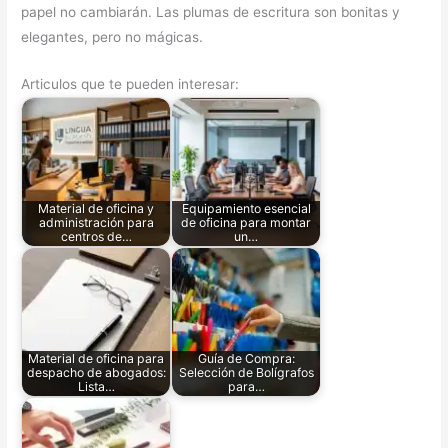
papel no cambiarán. Las plumas de escritura son bonitas y
elegantes, pero no mágicas.
Articulos que te pueden interesar:
Material de oficina y
Equipamiento esencial
administración para
de oficina para montar
centros de…
un…
Material de oficina para
Guía de Compra:
despacho de abogados:
Selección de Bolígrafos
Lista…
para…