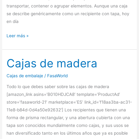
transportar, contener o agrupar elementos. Aunque una caja
se describe genéricamente como un recipiente con tapa, hoy
en día
Cajas
Leer más »
de
Embalar
Cajas de madera
Cajas de embalaje
/
FasaWorld
Todo lo que debes saber sobre las cajas de madera
[amazon_link asins=’B010HDJCA8′ template=’ProductAd’
store=’fasaworld-21′ marketplace=’ES’ link_id=’f18aa3ba-ac31-
11e8-b84d-0d4a50e92632′] Los recipientes que tienen una
forma de prisma rectangular, y una abertura cubierta con una
tapa son conocidos mundialmente como cajas, y sus usos se
han diversificado tanto en los últimos años que ya es posible