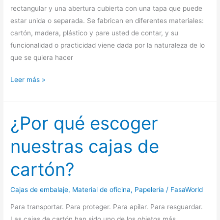
rectangular y una abertura cubierta con una tapa que puede
estar unida o separada. Se fabrican en diferentes materiales:
cartón, madera, plástico y pare usted de contar, y su
funcionalidad o practicidad viene dada por la naturaleza de lo
que se quiera hacer
Mejores
Leer más »
Cajas
¿Por qué escoger
nuestras cajas de
cartón?
Cajas de embalaje
,
Material de oficina
,
Papelería
/
FasaWorld
Para transportar. Para proteger. Para apilar. Para resguardar.
Las cajas de cartón han sido uno de los objetos más