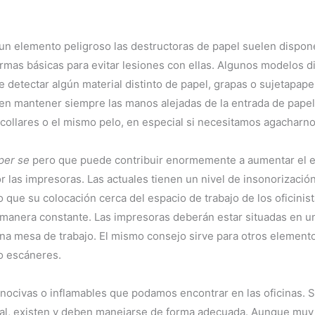
un elemento peligroso las destructoras de papel suelen dispo
normas básicas para evitar lesiones con ellas. Algunos modelos
 detectar algún material distinto de papel, grapas o sujetapap
ben mantener siempre las manos alejadas de la entrada de papel
ollares o el mismo pelo, en especial si necesitamos agacharno
per se
pero que puede contribuir enormemente a aumentar el es
or las impresoras. Las actuales tienen un nivel de insonorizació
 que su colocación cerca del espacio de trabajo de los oficinis
e manera constante. Las impresoras deberán estar situadas en u
a mesa de trabajo. El mismo consejo sirve para otros element
o escáneres.
 nocivas o inflamables que podamos encontrar en las oficinas. 
al, existen y deben manejarse de forma adecuada. Aunque muy 