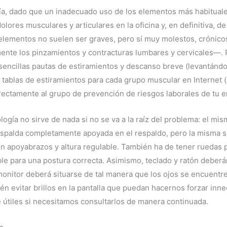
, dado que un inadecuado uso de los elementos más habituales en
ores musculares y articulares en la oficina y, en definitiva, de
lementos no suelen ser graves, pero sí muy molestos, crónicos
nte los pinzamientos y contracturas lumbares y cervicales—. Par
 sencillas pautas de estiramientos y descanso breve (levantánd
e tablas de estiramientos para cada grupo muscular en Internet 
 directamente al grupo de prevención de riesgos laborales de tu e
ogía no sirve de nada si no se va a la raíz del problema: el mismo
spalda completamente apoyada en el respaldo, pero la misma si
 apoyabrazos y altura regulable. También ha de tener ruedas p
 para una postura correcta. Asimismo, teclado y ratón deberán
monitor deberá situarse de tal manera que los ojos se encuentre
 evitar brillos en la pantalla que puedan hacernos forzar innec
útiles si necesitamos consultarlos de manera continuada.