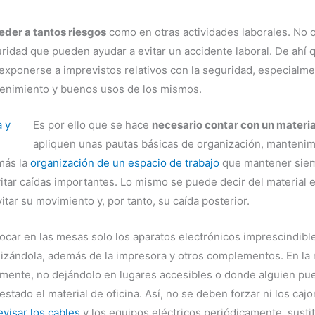
der a tantos riesgos
como en otras actividades laborales. No 
dad que pueden ayudar a evitar un accidente laboral. De ahí q
xponerse a imprevistos relativos con la seguridad, especialme
tenimiento y buenos usos de los mismos.
Es por ello que se hace
necesario contar con un materia
apliquen unas pautas básicas de organización, mantenimi
más la
organización de un espacio de trabajo
que mantener siem
tar caídas importantes. Lo mismo se puede decir del material e
tar su movimiento y, por tanto, su caída posterior.
car en las mesas solo los aparatos electrónicos imprescindible
ilizándola, además de la impresora y otros complementos. En la
mente, no dejándolo en lugares accesibles o donde alguien pu
stado el material de oficina. Así, no se deben forzar ni los cajo
evisar los cables
y los equipos eléctricos periódicamente, sust