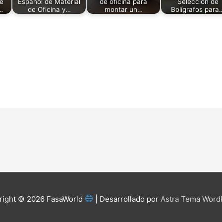
e
Español de Material
de oficina para
Selección de
…
de Oficina y…
montar un…
Bolígrafos para
right © 2026
FasaWorld
| Desarrollado por
Astra Tema Word