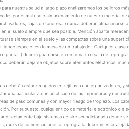
s.
 para nuestra salud a largo plazo analizaremos los peligros más
das por el mal uso o almacenamiento de nuestro material de ofi
archivadores, cajas de tóneres…) nunca deberán almacenarse a 
 en el suelo siempre que sea posible. Mención aparte merecen l
ituarse siempre en el suelo y las compactas sobre una superfic
tiendo espacio con la mesa de un trabajador. Cualquier clase d
ilo o punta…) deberá guardarse en un armario o sala de reprograf
poco deberán dejarse objetos sobre elementos eléctricos, much
les deberán estar recogidos en rejillas o con organizadores, y 
r una particular atención al caso de las impresoras y destruct
reas de paso comunes y con mayor riesgo de tropiezo. Los cabl
ción. Por supuesto, cualquier tipo de material electrónico o el
 estar directamente bajo sistemas de aire acondicionado donde 
es,
racks
de comunicaciones o reprografía deberán estar alejad