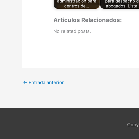
administración para
para despacho d
centros de…
abogados: Lista
Articulos Relacionados:
No related posts.
←
Entrada anterior
Copy