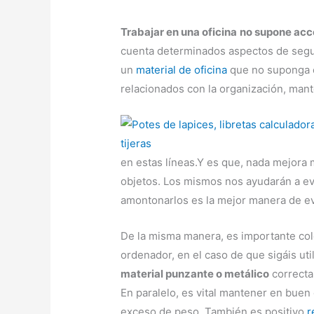
Trabajar en una oficina
no supone acce
cuenta determinados aspectos de seguri
un
material de oficina
que no suponga e
relacionados con la organización, man
en estas líneas.Y es que, nada mejora 
objetos. Los mismos nos ayudarán a evi
amontonarlos es la mejor manera de evi
De la misma manera, es importante colo
ordenador, en el caso de que sigáis ut
material punzante o metálico
correcta
En paralelo, es vital mantener en buen e
exceso de peso. También es positivo
r