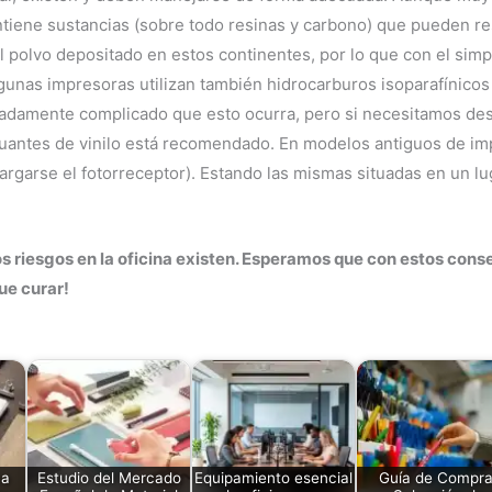
tiene sustancias (sobre todo resinas y carbono) que pueden resu
l polvo depositado en estos continentes, por lo que con el sim
gunas impresoras utilizan también hidrocarburos isoparafínicos 
madamente complicado que esto ocurra, pero si necesitamos des
 guantes de vinilo está recomendado. En modelos antiguos de i
cargarse el fotorreceptor). Estando las mismas situadas en un l
riesgos en la oficina existen. Esperamos que con estos conse
ue curar!
na
Estudio del Mercado
Equipamiento esencial
Guía de Compra