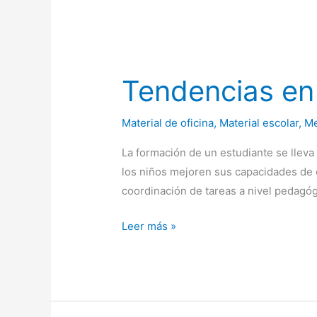
Tendencias en 
Material de oficina
,
Material escolar
,
M
La formación de un estudiante se lleva
los niños mejoren sus capacidades de c
coordinación de tareas a nivel pedagóg
Tendencias
Leer más »
en
escritorios
escolares