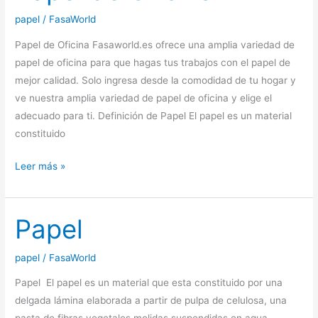
utilizan.
papel
/
FasaWorld
Del
Papel de Oficina Fasaworld.es ofrece una amplia variedad de
papel
papel de oficina para que hagas tus trabajos con el papel de
couché
mejor calidad. Solo ingresa desde la comodidad de tu hogar y
al
ve nuestra amplia variedad de papel de oficina y elige el
offset
adecuado para ti. Definición de Papel El papel es un material
pasando
constituido
por
el
Papel
Leer más »
reciclado.
de
Oficina
Papel
papel
/
FasaWorld
Papel El papel es un material que esta constituido por una
delgada lámina elaborada a partir de pulpa de celulosa, una