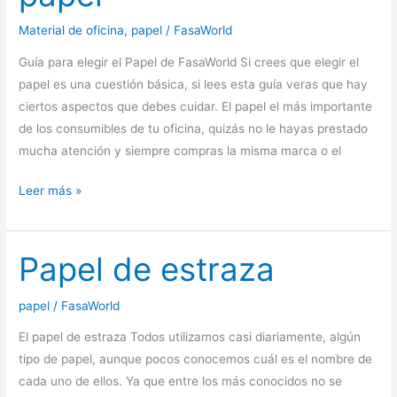
historia
de
Material de oficina
,
papel
/
FasaWorld
los
Guía para elegir el Papel de FasaWorld Si crees que elegir el
sobres
papel es una cuestión básica, si lees esta guía veras que hay
de
ciertos aspectos que debes cuidar. El papel el más importante
papel
de los consumibles de tu oficina, quizás no le hayas prestado
mucha atención y siempre compras la misma marca o el
Guía para
Leer más »
comprar
papel
Papel de estraza
papel
/
FasaWorld
El papel de estraza Todos utilizamos casi diariamente, algún
tipo de papel, aunque pocos conocemos cuál es el nombre de
cada uno de ellos. Ya que entre los más conocidos no se