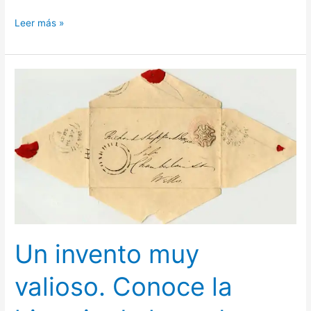
Rollos
Leer más »
de
papel
Un invento muy
valioso. Conoce la