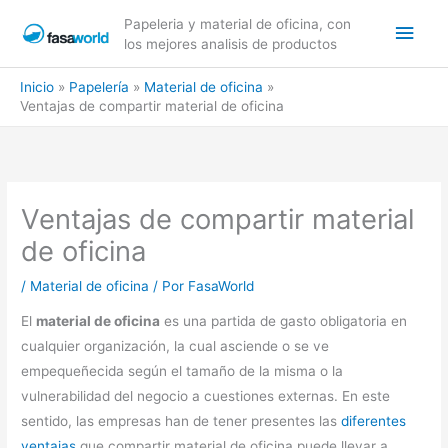
Ir
Men
Papeleria y material de oficina, con
al
los mejores analisis de productos
contenido
princ
Inicio
Papelería
Material de oficina
Ventajas de compartir material de oficina
Ventajas de compartir material
de oficina
/
Material de oficina
/ Por
FasaWorld
El
material de oficina
es una partida de gasto obligatoria en
cualquier organización, la cual asciende o se ve
empequeñecida según el tamaño de la misma o la
vulnerabilidad del negocio a cuestiones externas. En este
sentido, las empresas han de tener presentes las
diferentes
ventajas
que compartir material de oficina puede llevar a