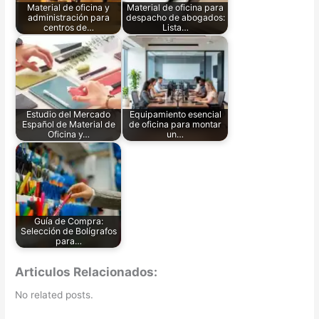
Material de oficina y
Material de oficina para
administración para
despacho de abogados:
centros de…
Lista…
Estudio del Mercado
Equipamiento esencial
Español de Material de
de oficina para montar
Oficina y…
un…
Guía de Compra:
Selección de Bolígrafos
para…
Articulos Relacionados:
No related posts.